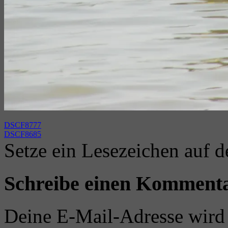
DSCF8777
DSCF8685
Setze ein Lesezeichen auf 
Schreibe einen Komment
Deine E-Mail-Adresse wird n