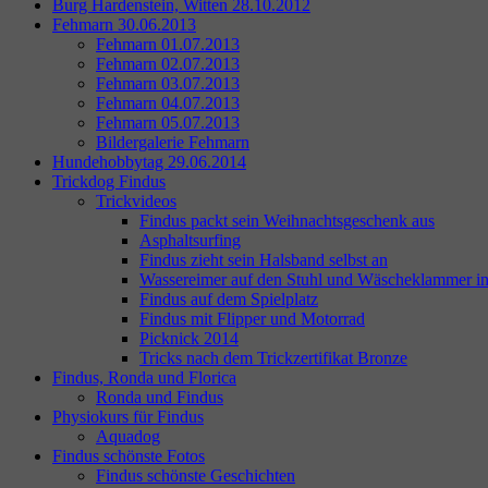
Burg Hardenstein, Witten 28.10.2012
Fehmarn 30.06.2013
Fehmarn 01.07.2013
Fehmarn 02.07.2013
Fehmarn 03.07.2013
Fehmarn 04.07.2013
Fehmarn 05.07.2013
Bildergalerie Fehmarn
Hundehobbytag 29.06.2014
Trickdog Findus
Trickvideos
Findus packt sein Weihnachtsgeschenk aus
Asphaltsurfing
Findus zieht sein Halsband selbst an
Wassereimer auf den Stuhl und Wäscheklammer i
Findus auf dem Spielplatz
Findus mit Flipper und Motorrad
Picknick 2014
Tricks nach dem Trickzertifikat Bronze
Findus, Ronda und Florica
Ronda und Findus
Physiokurs für Findus
Aquadog
Findus schönste Fotos
Findus schönste Geschichten