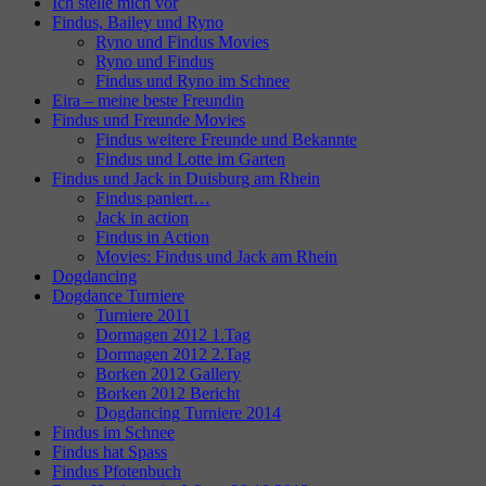
Ich stelle mich vor
Findus, Bailey und Ryno
Ryno und Findus Movies
Ryno und Findus
Findus und Ryno im Schnee
Eira – meine beste Freundin
Findus und Freunde Movies
Findus weitere Freunde und Bekannte
Findus und Lotte im Garten
Findus und Jack in Duisburg am Rhein
Findus paniert…
Jack in action
Findus in Action
Movies: Findus und Jack am Rhein
Dogdancing
Dogdance Turniere
Turniere 2011
Dormagen 2012 1.Tag
Dormagen 2012 2.Tag
Borken 2012 Gallery
Borken 2012 Bericht
Dogdancing Turniere 2014
Findus im Schnee
Findus hat Spass
Findus Pfotenbuch