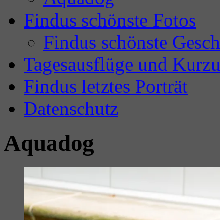
Findus schönste Fotos
Findus schönste Gesch
Tagesausflüge und Kurzu
Findus letztes Porträt
Datenschutz
Aquadog