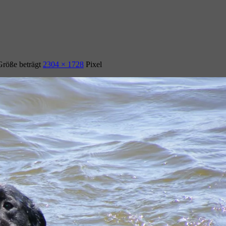
Größe beträgt
2304 × 1728
Pixel