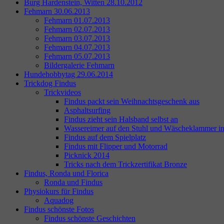
Burg Hardenstein, Witten 28.10.2012
Fehmarn 30.06.2013
Fehmarn 01.07.2013
Fehmarn 02.07.2013
Fehmarn 03.07.2013
Fehmarn 04.07.2013
Fehmarn 05.07.2013
Bildergalerie Fehmarn
Hundehobbytag 29.06.2014
Trickdog Findus
Trickvideos
Findus packt sein Weihnachtsgeschenk aus
Asphaltsurfing
Findus zieht sein Halsband selbst an
Wassereimer auf den Stuhl und Wäscheklammer i
Findus auf dem Spielplatz
Findus mit Flipper und Motorrad
Picknick 2014
Tricks nach dem Trickzertifikat Bronze
Findus, Ronda und Florica
Ronda und Findus
Physiokurs für Findus
Aquadog
Findus schönste Fotos
Findus schönste Geschichten