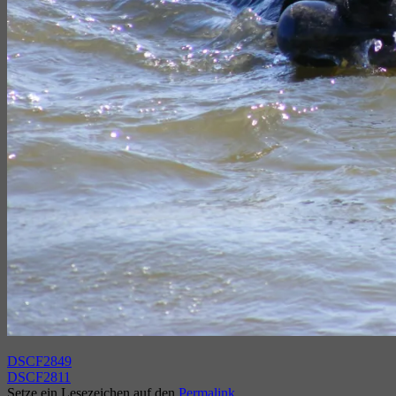
DSCF2849
DSCF2811
Setze ein Lesezeichen auf den
Permalink
.