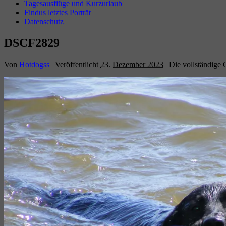
Tagesausflüge und Kurzurlaub
Findus letztes Porträt
Datenschutz
DSCF2829
Von
Hotdogss
|
Veröffentlicht
23. Dezember 2023
|
Die vollständige 