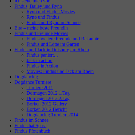
Ich stelle mich vor
Findus, Bailey und Ryno
Ryno und Findus Movies
Ryno und Findus
Findus und Ryno im Schnee
Eira – meine beste Freundin
Findus und Freunde Movies
Findus weitere Freunde und Bekannte
Findus und Lotte im Garten
Findus und Jack in Duisburg am Rhein
Findus paniert…
Jack in action
Findus in Action
Movies: Findus und Jack am Rhein
Dogdancing
Dogdance Turniere
Turniere 2011
Dormagen 2012 1.Tag
Dormagen 2012 2.Tag
Borken 2012 Gallery
Borken 2012 Bericht
Dogdancing Turniere 2014
Findus im Schnee
Findus hat Spass
Findus Pfotenbuch