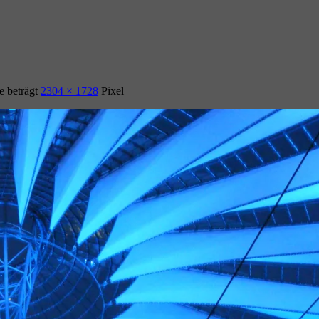
e beträgt
2304 × 1728
Pixel