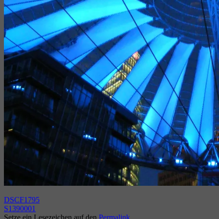
DSCF1795
S1390001
Setze ein Lesezeichen auf den
Permalink
.