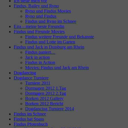
Ich stelle mich vor
Findus, Bailey und Ryno
Ryno und Findus Movies
Ryno und Findus
Findus und Ryno im Schnee
Eira – meine beste Freundin
Findus und Freunde Movies
Findus weitere Freunde und Bekannte
Findus und Lotte im Garten
Findus und Jack in Duisburg am Rhein
Findus paniert…
Jack in action
Findus in Action
Movies: Findus und Jack am Rhein
Dogdancing
Dogdance Turniere
Turniere 2011
Dormagen 2012 1.Tag
Dormagen 2012 2.Tag
Borken 2012 Gallery
Borken 2012 Bericht
Dogdancing Turniere 2014
Findus im Schnee
Findus hat Spass
Findus Pfotenbuch