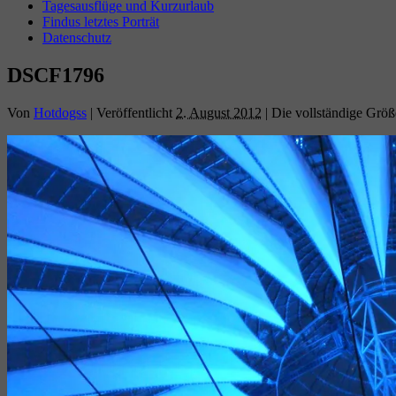
Tagesausflüge und Kurzurlaub
Findus letztes Porträt
Datenschutz
DSCF1796
Von
Hotdogss
|
Veröffentlicht
2. August 2012
|
Die vollständige Größ