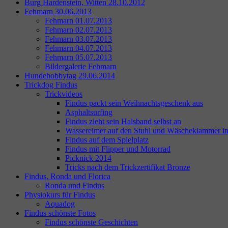
Burg Hardenstein, Witten 28.10.2012
Fehmarn 30.06.2013
Fehmarn 01.07.2013
Fehmarn 02.07.2013
Fehmarn 03.07.2013
Fehmarn 04.07.2013
Fehmarn 05.07.2013
Bildergalerie Fehmarn
Hundehobbytag 29.06.2014
Trickdog Findus
Trickvideos
Findus packt sein Weihnachtsgeschenk aus
Asphaltsurfing
Findus zieht sein Halsband selbst an
Wassereimer auf den Stuhl und Wäscheklammer i
Findus auf dem Spielplatz
Findus mit Flipper und Motorrad
Picknick 2014
Tricks nach dem Trickzertifikat Bronze
Findus, Ronda und Florica
Ronda und Findus
Physiokurs für Findus
Aquadog
Findus schönste Fotos
Findus schönste Geschichten