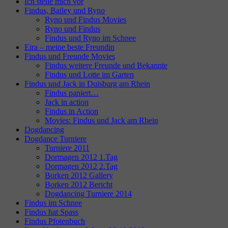
Ich stelle mich vor
Findus, Bailey und Ryno
Ryno und Findus Movies
Ryno und Findus
Findus und Ryno im Schnee
Eira – meine beste Freundin
Findus und Freunde Movies
Findus weitere Freunde und Bekannte
Findus und Lotte im Garten
Findus und Jack in Duisburg am Rhein
Findus paniert…
Jack in action
Findus in Action
Movies: Findus und Jack am Rhein
Dogdancing
Dogdance Turniere
Turniere 2011
Dormagen 2012 1.Tag
Dormagen 2012 2.Tag
Borken 2012 Gallery
Borken 2012 Bericht
Dogdancing Turniere 2014
Findus im Schnee
Findus hat Spass
Findus Pfotenbuch