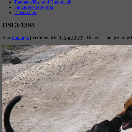
Tagesausflüge und Kurzurlaub
Findus letztes Porträt
Datenschutz
DSCF1595
Von
Hotdogss
|
Veröffentlicht
9. April 2019
|
Die vollständige Größe 