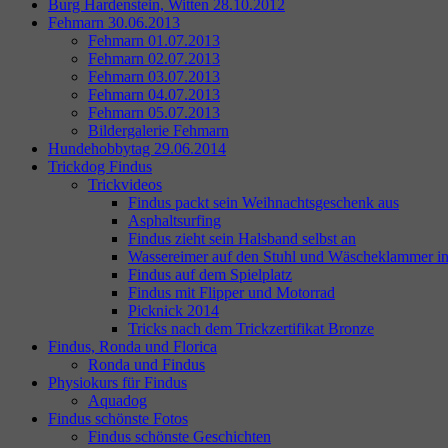
Burg Hardenstein, Witten 28.10.2012
Fehmarn 30.06.2013
Fehmarn 01.07.2013
Fehmarn 02.07.2013
Fehmarn 03.07.2013
Fehmarn 04.07.2013
Fehmarn 05.07.2013
Bildergalerie Fehmarn
Hundehobbytag 29.06.2014
Trickdog Findus
Trickvideos
Findus packt sein Weihnachtsgeschenk aus
Asphaltsurfing
Findus zieht sein Halsband selbst an
Wassereimer auf den Stuhl und Wäscheklammer i
Findus auf dem Spielplatz
Findus mit Flipper und Motorrad
Picknick 2014
Tricks nach dem Trickzertifikat Bronze
Findus, Ronda und Florica
Ronda und Findus
Physiokurs für Findus
Aquadog
Findus schönste Fotos
Findus schönste Geschichten