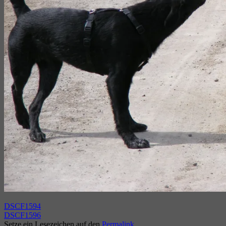
DSCF1594
DSCF1596
Setze ein Lesezeichen auf den
Permalink
.