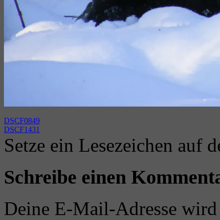
DSCF0849
DSCF1431
Setze ein Lesezeichen auf 
Schreibe einen Komment
Deine E-Mail-Adresse wird n