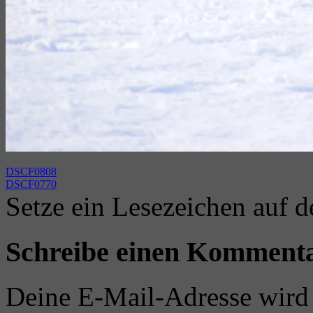
DSCF0808
DSCF0770
Setze ein Lesezeichen auf 
Schreibe einen Komment
Deine E-Mail-Adresse wird n