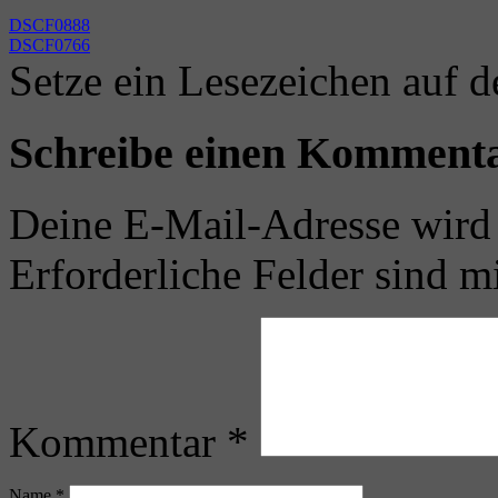
DSCF0888
DSCF0766
Setze ein Lesezeichen auf 
Schreibe einen Komment
Deine E-Mail-Adresse wird n
Erforderliche Felder sind m
Kommentar
*
Name
*