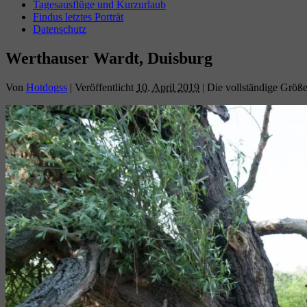
Tagesausflüge und Kurzurlaub
Findus letztes Porträt
Datenschutz
Werthauser Wardt, Duisburg
Von
Hotdogss
|
Veröffentlicht
10. April 2019
|
Die vollständige Größe