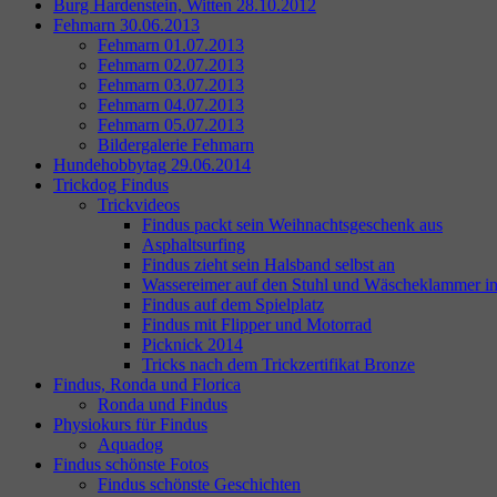
Burg Hardenstein, Witten 28.10.2012
Fehmarn 30.06.2013
Fehmarn 01.07.2013
Fehmarn 02.07.2013
Fehmarn 03.07.2013
Fehmarn 04.07.2013
Fehmarn 05.07.2013
Bildergalerie Fehmarn
Hundehobbytag 29.06.2014
Trickdog Findus
Trickvideos
Findus packt sein Weihnachtsgeschenk aus
Asphaltsurfing
Findus zieht sein Halsband selbst an
Wassereimer auf den Stuhl und Wäscheklammer i
Findus auf dem Spielplatz
Findus mit Flipper und Motorrad
Picknick 2014
Tricks nach dem Trickzertifikat Bronze
Findus, Ronda und Florica
Ronda und Findus
Physiokurs für Findus
Aquadog
Findus schönste Fotos
Findus schönste Geschichten