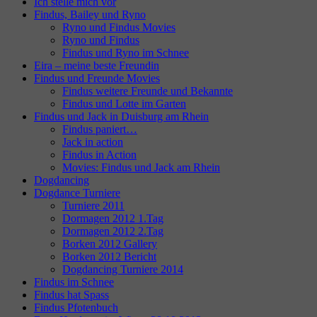
Ich stelle mich vor
Findus, Bailey und Ryno
Ryno und Findus Movies
Ryno und Findus
Findus und Ryno im Schnee
Eira – meine beste Freundin
Findus und Freunde Movies
Findus weitere Freunde und Bekannte
Findus und Lotte im Garten
Findus und Jack in Duisburg am Rhein
Findus paniert…
Jack in action
Findus in Action
Movies: Findus und Jack am Rhein
Dogdancing
Dogdance Turniere
Turniere 2011
Dormagen 2012 1.Tag
Dormagen 2012 2.Tag
Borken 2012 Gallery
Borken 2012 Bericht
Dogdancing Turniere 2014
Findus im Schnee
Findus hat Spass
Findus Pfotenbuch