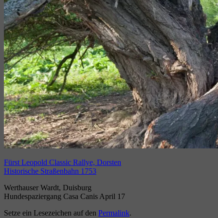
Fürst Leopold Classic Rallye, Dorsten
Historische Straßenbahn 1753
Werthauser Wardt, Duisburg
Hundespaziergang Casa Canis April 17
Setze ein Lesezeichen auf den
Permalink
.