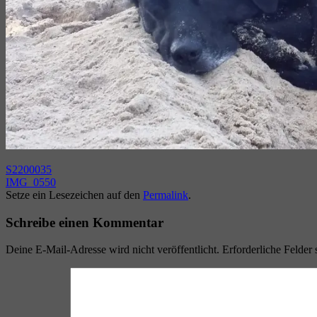
S2200035
IMG_0550
Setze ein Lesezeichen auf den
Permalink
.
Schreibe einen Kommentar
Deine E-Mail-Adresse wird nicht veröffentlicht.
Erforderliche Felder 