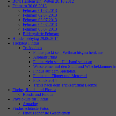
Burg Hardenstein, Witten 28.10.2012
Fehmarn 30.06.2013
Fehmarn 01.07.2013
Fehmarn 02.07.2013
Fehmarn 03.07.2013
Fehmarn 04.07.2013
Fehmarn 05.07.2013
Bildergalerie Fehmarn
Hundehobbytag 29.06.2014
Trickdog Findus
Trickvideos
Findus packt sein Weihnachtsgeschenk aus
Asphaltsurfing
Findus zieht sein Halsband selbst an
Wassereimer auf den Stuhl und Wäscheklammer i
Findus auf dem Spielplatz
Findus mit Flipper und Motorrad
Picknick 2014
Tricks nach dem Trickzertifikat Bronze
Findus, Ronda und Florica
Ronda und Findus
Physiokurs für Findus
Aquadog
Findus schönste Fotos
Findus schönste Geschichten