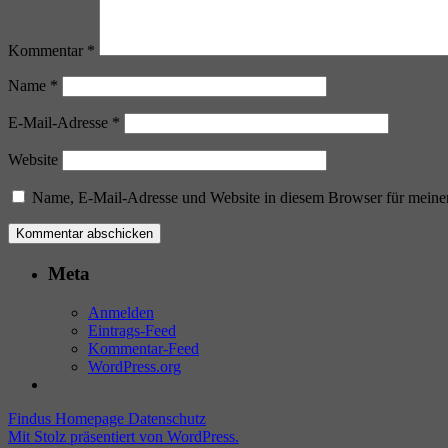
Kommentar
*
Name
*
E-Mail-Adresse
*
Website
Name, E-Mail-Adresse und Website in diesem Browser für meine
Meta
Anmelden
Eintrags-Feed
Kommentar-Feed
WordPress.org
Findus Homepage
Datenschutz
Mit Stolz präsentiert von WordPress.