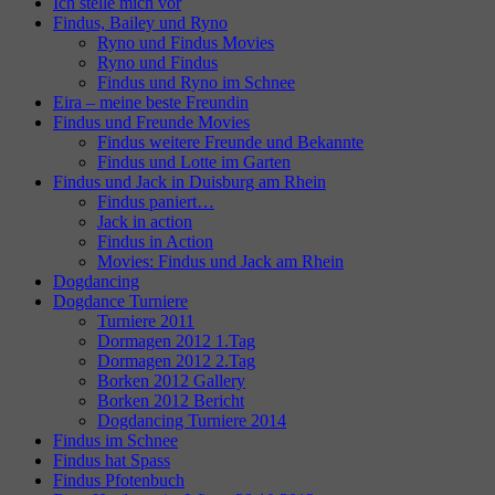
Ich stelle mich vor
Findus, Bailey und Ryno
Ryno und Findus Movies
Ryno und Findus
Findus und Ryno im Schnee
Eira – meine beste Freundin
Findus und Freunde Movies
Findus weitere Freunde und Bekannte
Findus und Lotte im Garten
Findus und Jack in Duisburg am Rhein
Findus paniert…
Jack in action
Findus in Action
Movies: Findus und Jack am Rhein
Dogdancing
Dogdance Turniere
Turniere 2011
Dormagen 2012 1.Tag
Dormagen 2012 2.Tag
Borken 2012 Gallery
Borken 2012 Bericht
Dogdancing Turniere 2014
Findus im Schnee
Findus hat Spass
Findus Pfotenbuch