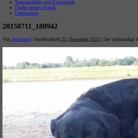
Tagesausflüge und Kurzurlaub
Findus letztes Porträt
Datenschutz
20150711_180942
Von
Hotdogss
|
Veröffentlicht
23. Dezember 2023
|
Die vollständige 